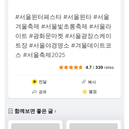
#서울윈터페스타 #서울윈타 #서울
겨울축제 #서울빛초롱축제 #서울라
이트 #광화문마켓 #서울광장스케이
트장 #서울야경명소 #겨울데이트코
스 #서울축제2025
4.7
/
339
rates
전달
복사
별점
공유
함께보면 좋은 글