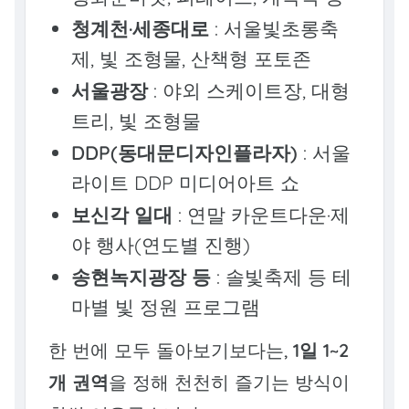
청계천·세종대로
: 서울빛초롱축
제, 빛 조형물, 산책형 포토존
서울광장
: 야외 스케이트장, 대형
트리, 빛 조형물
DDP(동대문디자인플라자)
: 서울
라이트 DDP 미디어아트 쇼
보신각 일대
: 연말 카운트다운·제
야 행사(연도별 진행)
송현녹지광장 등
: 솔빛축제 등 테
마별 빛 정원 프로그램
한 번에 모두 돌아보기보다는,
1일 1~2
개 권역
을 정해 천천히 즐기는 방식이