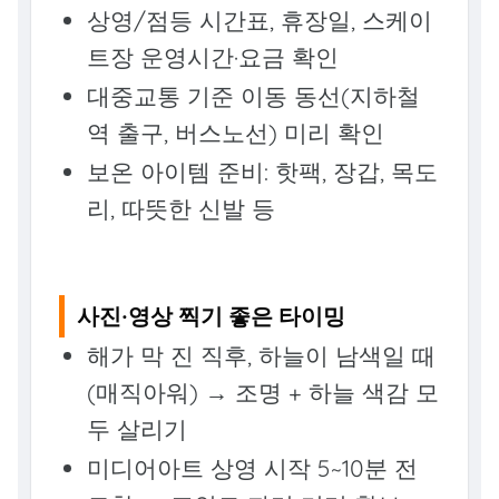
상영/점등 시간표, 휴장일, 스케이
트장 운영시간·요금 확인
대중교통 기준 이동 동선(지하철
역 출구, 버스노선) 미리 확인
보온 아이템 준비: 핫팩, 장갑, 목도
리, 따뜻한 신발 등
사진·영상 찍기 좋은 타이밍
해가 막 진 직후, 하늘이 남색일 때
(매직아워) → 조명 + 하늘 색감 모
두 살리기
미디어아트 상영 시작 5~10분 전