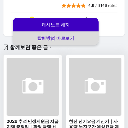
4.8
/
8143
rates
전달
복사
캐시노트 해지
별점
공유
탈퇴방법 바로보기
함께보면 좋은 글
2026 추석 민생지원금 지급
한전 전기요금 계산기｜사
지역 총정리｜확정 금액·신
용량·누진구간 예상요금 계