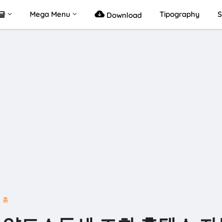
글
Mega Menu
Tipography
S
Download
홈