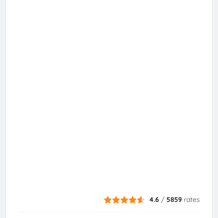
4.6
/
5859
rates