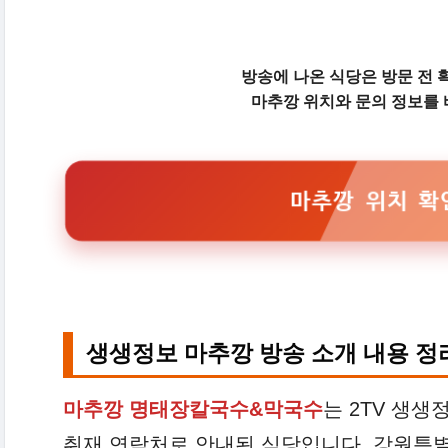
방송에 나온 식당은 방문 전 
마추깡 위치와 문의 정보를 
마추깡 위치 확
생생정보 마추깡 방송 소개 내용 정
마추깡 명태장칼국수&막국수
는 2TV 생생정
취재 연락처로 안내된 식당입니다. 강원특