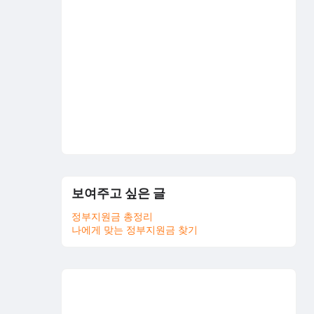
보여주고 싶은 글
정부지원금 총정리
나에게 맞는 정부지원금 찾기