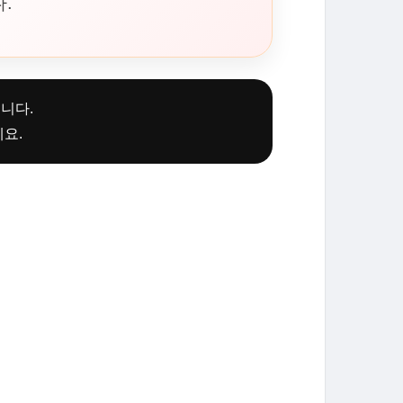
.
니다.
요.