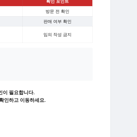
확인 포인트
수
방문 전 확인
판매 여부 확인
임의 작성 금지
인이 필요합니다.
 확인하고 이동하세요.