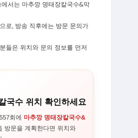
 방송에서는 마추깡 명태장칼국수&막
으로, 방송 직후에는 방문 문의가
분들은 위치와 문의 정보를 먼저
장칼국수 위치 확인하세요
2557회에
마추깡 명태장칼국수&
읍 방문을 계획한다면 위치와