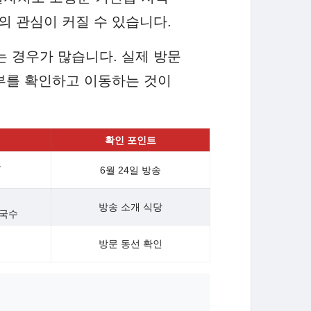
의 관심이 커질 수 있습니다.
는 경우가 많습니다. 실제 방문
여부를 확인하고 이동하는 것이
확인 포인트
보
6월 24일 방송
방송 소개 식당
국수
방문 동선 확인