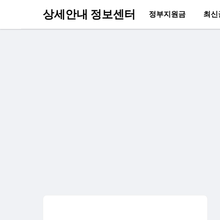
상세안내 정보센터
정부지원금
최신