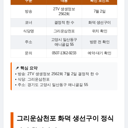
구분
내용
확인 포인트
2TV 생생정보
방송
7월 2일
2562회
코너
결정적 한 수
화덕 생선구이
식당명
그리운삼천포
위치 확인
고양시 일산동구
주소
방문 전 확인
애니골길 55
문의
0507-1362-9233
예약·대기 확인
📌 핵심 요약
• 방송: 2TV 생생정보 2562회 7월 2일 결정적 한 수
• 식당: 그리운삼천포
• 주소: 경기도 고양시 일산동구 애니골길 55
그리운삼천포 화덕 생선구이 정식