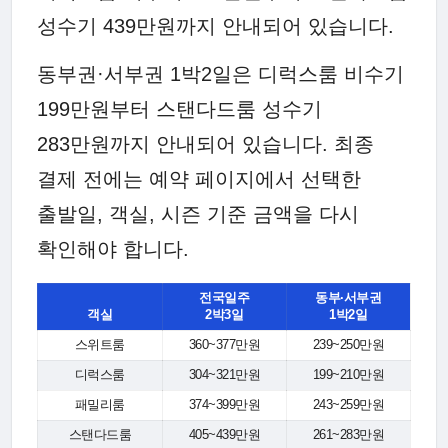
성수기 439만원까지 안내되어 있습니다.
동부권·서부권 1박2일은 디럭스룸 비수기
199만원부터 스탠다드룸 성수기
283만원까지 안내되어 있습니다. 최종
결제 전에는 예약 페이지에서 선택한
출발일, 객실, 시즌 기준 금액을 다시
확인해야 합니다.
전국일주
동부·서부권
객실
2박3일
1박2일
스위트룸
360~377만원
239~250만원
디럭스룸
304~321만원
199~210만원
패밀리룸
374~399만원
243~259만원
스탠다드룸
405~439만원
261~283만원