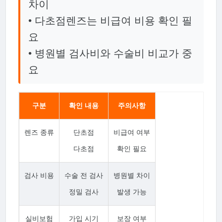
차이
• 다초점렌즈는 비급여 비용 확인 필
요
• 병원별 검사비와 수술비 비교가 중
요
구분
확인 내용
주의사항
렌즈 종류
단초점
비급여 여부
다초점
확인 필요
검사 비용
수술 전 검사
병원별 차이
정밀 검사
발생 가능
실비보험
가입 시기
보장 여부