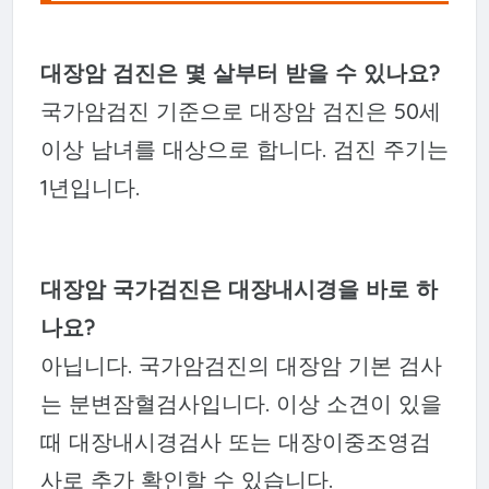
대장암 검진은 몇 살부터 받을 수 있나요?
국가암검진 기준으로 대장암 검진은 50세
이상 남녀를 대상으로 합니다. 검진 주기는
1년입니다.
대장암 국가검진은 대장내시경을 바로 하
나요?
아닙니다. 국가암검진의 대장암 기본 검사
는 분변잠혈검사입니다. 이상 소견이 있을
때 대장내시경검사 또는 대장이중조영검
사로 추가 확인할 수 있습니다.