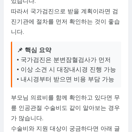
있습니다.
따라서 국가검진으로 받을 계획이라면 검
진기관에 절차를 먼저 확인하는 것이 좋습
니다.
📌 핵심 요약
• 국가검진은 분변잠혈검사가 먼저
• 이상 소견 시 대장내시경 진행 가능
• 내시경부터 받으면 비용 부담 가능
부모님 의료비를 함께 확인하고 있다면 무
릎 인공관절 수술비도 같이 알아보는 경우
가 많습니다.
수술비와 지원 대상이 궁금하다면 아래 글