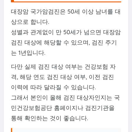
대장암 국가암검진은 50세 이상 남녀를 대
상으로 합니다.
성별과 관계없이 만 50세가 넘으면 대장암
검진 대상에 해당할 수 있으며, 검진 주기
는 1년입니다.
다만 실제 검진 대상 여부는 건강보험 자
격, 해당 연도 검진 대상 여부, 이전 검진
이력에 따라 달라질 수 있습니다.
그래서 본인이 올해 검진 대상자인지는 국
민건강보험공단 홈페이지나 검진기관을
통해 확인하는 것이 좋습니다.