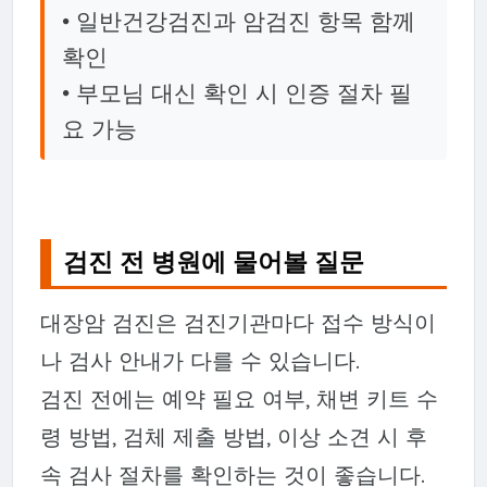
• 일반건강검진과 암검진 항목 함께
확인
• 부모님 대신 확인 시 인증 절차 필
요 가능
검진 전 병원에 물어볼 질문
대장암 검진은 검진기관마다 접수 방식이
나 검사 안내가 다를 수 있습니다.
검진 전에는 예약 필요 여부, 채변 키트 수
령 방법, 검체 제출 방법, 이상 소견 시 후
속 검사 절차를 확인하는 것이 좋습니다.