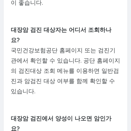
이 좋습니다.
대장암 검진 대상자는 어디서 조회하나
요?
국민건강보험공단 홈페이지 또는 검진기
관에서 확인할 수 있습니다. 공단 홈페이지
의 검진대상 조회 메뉴를 이용하면 일반검
진과 암검진 대상 여부를 함께 확인할 수
있습니다.
대장암 검진에서 양성이 나오면 암인가
요?