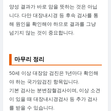
양성 결과가 바로 암을 뜻하는 것은 아닙
니다. 다만 대장내시경 등 후속 검사를 통
해 원인을 확인해야 하므로 결과를 그냥
넘기지 않는 것이 중요합니다.
마무리 정리
50세 이상 대장암 검진은 1년마다 확인해
야 하는 국가암검진 항목입니다.
기본 검사는 분변잠혈검사이며, 이상 소견
이 있을 때 대장내시경검사 등 추가 검사
를 받을 수 있습니다.