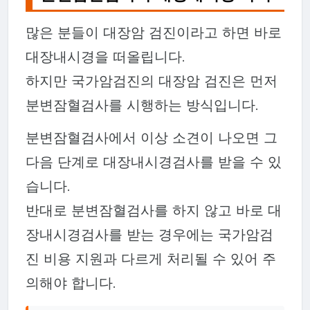
많은 분들이 대장암 검진이라고 하면 바로
대장내시경을 떠올립니다.
하지만 국가암검진의 대장암 검진은 먼저
분변잠혈검사를 시행하는 방식입니다.
분변잠혈검사에서 이상 소견이 나오면 그
다음 단계로 대장내시경검사를 받을 수 있
습니다.
반대로 분변잠혈검사를 하지 않고 바로 대
장내시경검사를 받는 경우에는 국가암검
진 비용 지원과 다르게 처리될 수 있어 주
의해야 합니다.