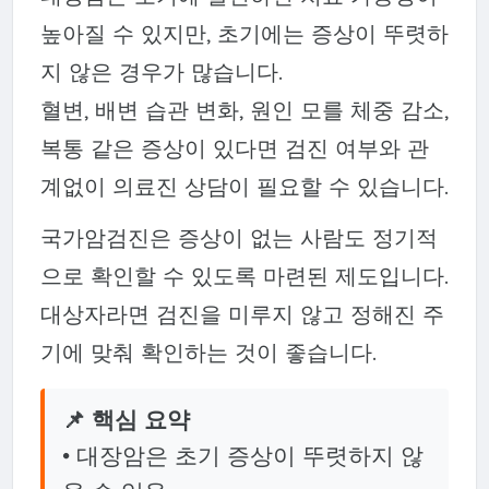
높아질 수 있지만, 초기에는 증상이 뚜렷하
지 않은 경우가 많습니다.
혈변, 배변 습관 변화, 원인 모를 체중 감소,
복통 같은 증상이 있다면 검진 여부와 관
계없이 의료진 상담이 필요할 수 있습니다.
국가암검진은 증상이 없는 사람도 정기적
으로 확인할 수 있도록 마련된 제도입니다.
대상자라면 검진을 미루지 않고 정해진 주
기에 맞춰 확인하는 것이 좋습니다.
📌 핵심 요약
• 대장암은 초기 증상이 뚜렷하지 않