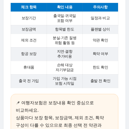
체크 항목
확인 내용
주의사항
출국일·귀국일
보장기간
일정과 비교
포함 여부
보장금액
항목별 한도
플랜별 상이
분실·기존 질병
제외 조건
약관 확인
위험 활동 등
지연·결항
항공 보장
특약 여부
추가비용
손해 대상
휴대품
한도 확인
자기부담금
가입 가능 시점
출국 전 가입
출발 전 확인
보험 시작일
📌 여행자보험은 보장내용 확인 중심으로
비교하세요.
상품마다 보장 항목, 보장금액, 제외 조건, 특약
구성이 다를 수 있으므로 최종 선택 전 약관과