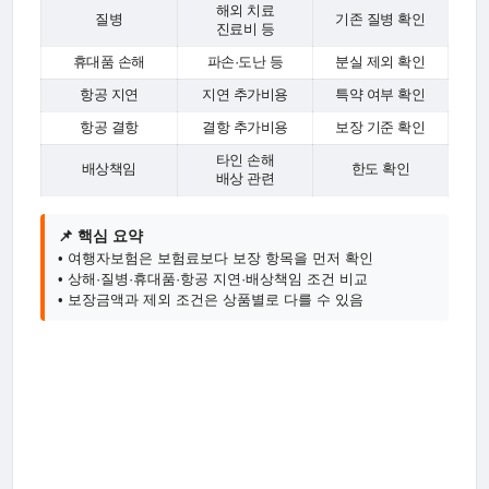
해외 치료
질병
기존 질병 확인
진료비 등
휴대품 손해
파손·도난 등
분실 제외 확인
항공 지연
지연 추가비용
특약 여부 확인
항공 결항
결항 추가비용
보장 기준 확인
타인 손해
배상책임
한도 확인
배상 관련
📌 핵심 요약
• 여행자보험은 보험료보다 보장 항목을 먼저 확인
• 상해·질병·휴대품·항공 지연·배상책임 조건 비교
• 보장금액과 제외 조건은 상품별로 다를 수 있음