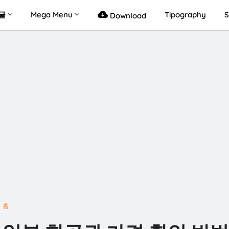
글
Mega Menu
Tipography
S
Download
홈