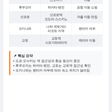
신오사카
이동
후쿠오카
하카타·텐진
공항 이동·쇼핑
삿포로역
삿포로
겨울 이동·맛집
오도리·스스키노
나하·국제거리
오키나와
렌터카 여부
리조트 지역
교토역
교토
캐리어 이동
시조가와라마치
📌 핵심 요약
• 도쿄·오사카는 역 접근성과 환승 동선이 중요
• 후쿠오카는 하카타·텐진, 교토는 교토역 접근성 확인
• 오키나와는 렌터카 여부에 따라 숙소 위치가 달라짐