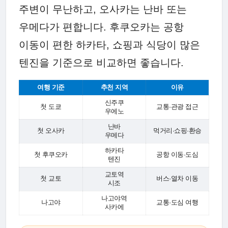
주변이 무난하고, 오사카는 난바 또는
우메다가 편합니다. 후쿠오카는 공항
이동이 편한 하카타, 쇼핑과 식당이 많은
텐진을 기준으로 비교하면 좋습니다.
여행 기준
추천 지역
이유
신주쿠
첫 도쿄
교통·관광 접근
우에노
난바
첫 오사카
먹거리·쇼핑·환승
우메다
하카타
첫 후쿠오카
공항 이동·도심
텐진
교토역
첫 교토
버스·열차 이동
시조
나고야역
나고야
교통·도심 여행
사카에