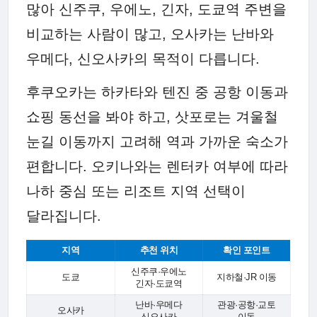
많아 신주쿠, 우에노, 긴자, 도쿄역 주변을
비교하는 사람이 많고, 오사카는 난바와
우메다, 신오사카의 목적이 다릅니다.
후쿠오카는 하카타와 텐진 중 공항 이동과
쇼핑 동선을 봐야 하고, 삿포로는 겨울철
눈길 이동까지 고려해 역과 가까운 숙소가
편합니다. 오키나와는 렌터카 여부에 따라
나하 중심 또는 리조트 지역 선택이
달라집니다.
지역
추천 위치
확인 포인트
신주쿠·우에노
도쿄
지하철·JR 이동
긴자·도쿄역
난바·우메다
관광·공항·교토
오사카