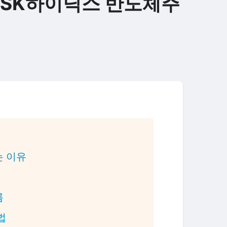
 SK하이닉스 반도체주
는 이유
름
법