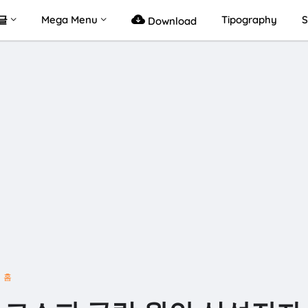
글
Mega Menu
Tipography
S
Download
홈